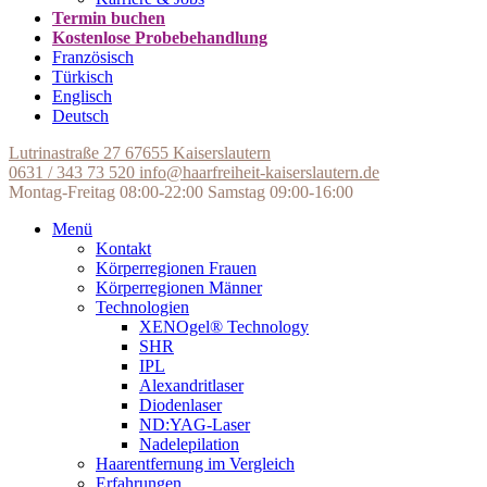
Termin buchen
Kostenlose Probebehandlung
Französisch
Türkisch
Englisch
Deutsch
Lutrinastraße 27
67655 Kaiserslautern
0631 / 343 73 520
info@haarfreiheit-kaiserslautern.de
Montag-Freitag 08:00-22:00
Samstag 09:00-16:00
Menü
Kontakt
Körperregionen Frauen
Körperregionen Männer
Technologien
XENOgel® Technology
SHR
IPL
Alexandritlaser
Diodenlaser
ND:YAG-Laser
Nadelepilation
Haarentfernung im Vergleich
Erfahrungen