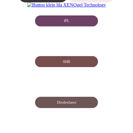
IPL
SHR
Diodenlaser