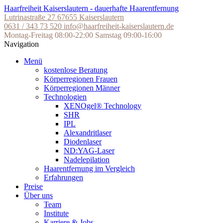
Skip
Haarfreiheit Kaiserslautern - dauerhafte Haarentfernung
to
Lutrinastraße 27
67655 Kaiserslautern
the
0631 / 343 73 520
info@haarfreiheit-kaiserslautern.de
content
Montag-Freitag 08:00-22:00
Samstag 09:00-16:00
Navigation
Menü
kostenlose Beratung
Körperregionen Frauen
Körperregionen Männer
Technologien
XENOgel® Technology
SHR
IPL
Alexandritlaser
Diodenlaser
ND:YAG-Laser
Nadelepilation
Haarentfernung im Vergleich
Erfahrungen
Preise
Über uns
Team
Institute
Karriere & Jobs